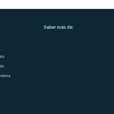
Saber más de:
uto
ión
mérica