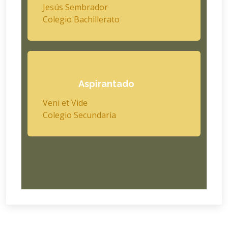
Jesús Sembrador
Colegio Bachillerato
Aspirantado
Veni et Vide
Colegio Secundaria