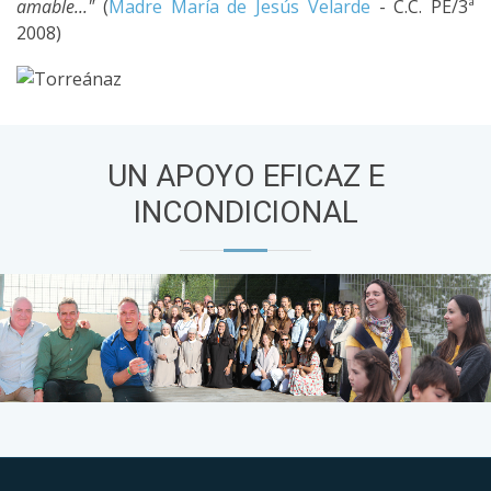
amable..."
(
Madre María de Jesús Velarde
- C.C. PE/3ª
2008)
UN APOYO EFICAZ E
INCONDICIONAL