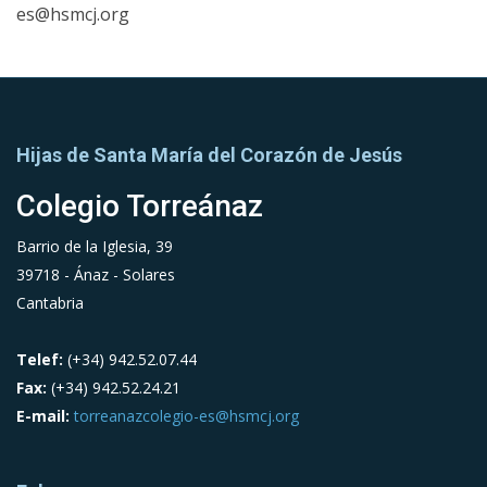
es@hsmcj.org
Hijas de Santa María del Corazón de Jesús
Colegio Torreánaz
Barrio de la Iglesia, 39
39718 - Ánaz - Solares
Cantabria
Telef:
(+34) 942.52.07.44
Fax:
(+34) 942.52.24.21
E-mail:
torreanazcolegio-es@hsmcj.org