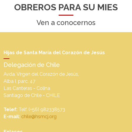
OBREROS PARA SU MIES
Ven a conocernos
Hijas de Santa María del Corazón de Jesús
Delegación de Chile
Avda. Virgen del Corazón de Jesús,
Alba I, parc. 47
Las Canteras - Colina
Santiago de Chile - CHILE
Telef:
Telf. (+56) 982338573
E-mail:
chile@hsmcj.org
Enlaces