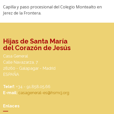
Capilla y paso procesional del Colegio Montealto en
Jerez de la Frontera.
Hijas de Santa María
del Corazón de Jesús
Casa General
Calle Navazarza, 7
28260 - Galapagar - Madrid
ESPAÑA
Telef:
+34 - 91.858.05.66
E-mail:
casageneral-es@hsmcj.org
Enlaces