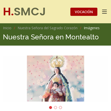
H.
SMCJ
VOCACIÓN
Inicio
Nuestra Señora del Sagrado Corazón
Imágenes
Nuestra Señora en Montealto